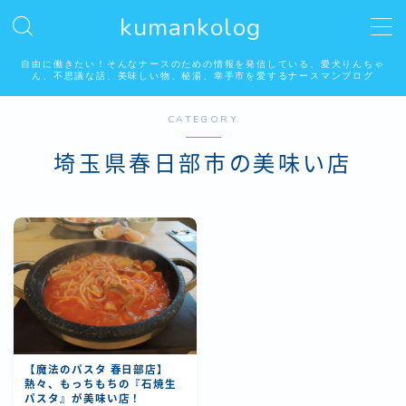
kumankolog
MENU
自由に働きたい！そんなナースのための情報を発信している、愛犬りんちゃ
ん、不思議な話、美味しい物、秘湯、幸手市を愛するナースマンブログ
CATEGORY
自由に働く看護師
埼玉県春日部市の美味い店
看護師はみんな好き？怖い話系
りんちゃんの居る生活
埼玉県幸手市の美味しいお店
秘湯温泉
【魔法のパスタ 春日部店】
幸手市権現堂桜堤
熱々、もっちもちの『石焼生
パスタ』が美味い店！