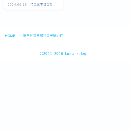
2024.09.16
埼玉県春日部市の
空き家 相続 借金 介護
美味い店
ゆるラン
HOME
埼玉県春日部市の美味い店
＞
埼玉県杉戸町の美味しいお店
2021–2026 kumankolog
埼玉県春日部市の美味い店
埼玉県草加市の美味しいお店
Follow Me
茨城県のおいしいお店
秘境探しの旅へ
HOME