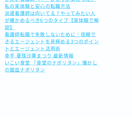
私の実体験と安心の転職方法
派遣看護師は向いてる？やってみたい人
が確かめるべき6つのタイプ【実体験で解
説】
看護師転職で失敗しないために｜信頼で
きるエージェントを見極める3つのポイン
トとエージェント活用術
幸手 曼珠沙華まつり 最新情報
いこい食堂 「食堂のナポリタン」懐かし
の銀皿ナポリタン