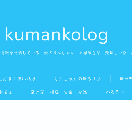
kumankolog
の情報を発信している、愛犬りんちゃん、不思議な話、美味しい物、
自由に働く看護師
看護師はみんな好き？怖い話系
な好き？怖い話系
りんちゃんの居る生活
埼玉
堂桜堤
空き家 相続 借金 介護
ゆるラン
りんちゃんの居る生活
埼玉県幸手市の美味しいお店
秘湯温泉