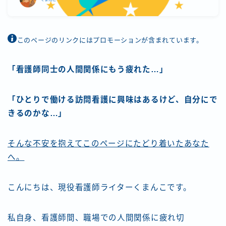
空き家 相続 借金 介護
ゆるラン
このページのリンクにはプロモーションが含まれています。
埼玉県杉戸町の美味しいお店
「看護師同士の人間関係にもう疲れた…」
埼玉県春日部市の美味い店
「ひとりで働ける訪問看護に興味はあるけど、自分にで
きるのかな…」
埼玉県草加市の美味しいお店
そんな不安を抱えてこのページにたどり着いたあなた
茨城県のおいしいお店
へ。
秘境探しの旅へ
こんにちは、現役看護師ライターくまんこです。
HOME
私自身、看護師間、職場での人間関係に疲れ切