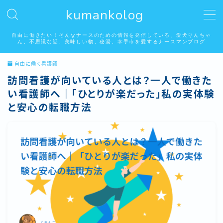
kumankolog
MENU
自由に働きたい！そんなナースのための情報を発信している、愛犬りんちゃ
ん、不思議な話、美味しい物、秘湯、幸手市を愛するナースマンブログ
自由に働く看護師
自由に働く看護師
訪問看護が向いている人とは？一人で働きた
い看護師へ｜「ひとりが楽だった」私の実体験
看護師はみんな好き？怖い話系
と安心の転職方法
りんちゃんの居る生活
埼玉県幸手市の美味しいお店
秘湯温泉
幸手市権現堂桜堤