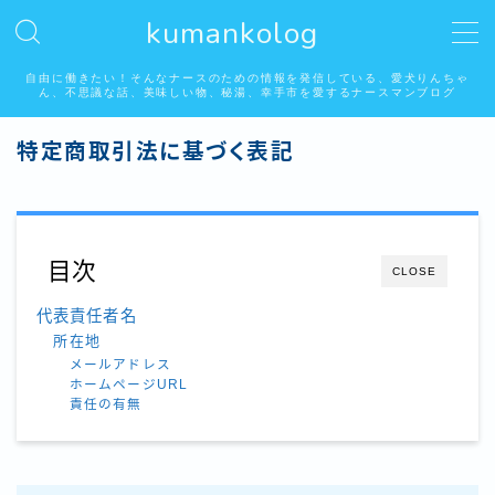
kumankolog
MENU
自由に働きたい！そんなナースのための情報を発信している、愛犬りんちゃ
ん、不思議な話、美味しい物、秘湯、幸手市を愛するナースマンブログ
特定商取引法に基づく表記
自由に働く看護師
看護師はみんな好き？怖い話系
目次
CLOSE
りんちゃんの居る生活
代表責任者名
埼玉県幸手市の美味しいお店
所在地
メールアドレス
ホームページURL
秘湯温泉
責任の有無
幸手市権現堂桜堤