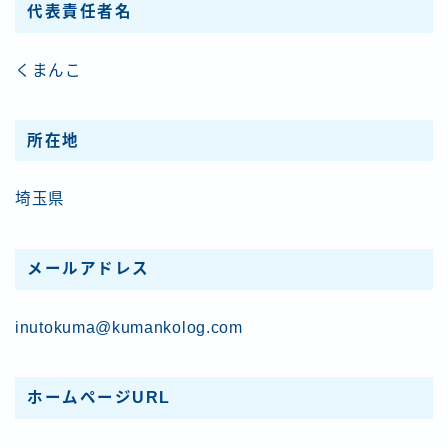
代表責任者名
空き家 相続 借金 介護
くまんこ
ゆるラン
埼玉県杉戸町の美味しいお店
所在地
埼玉県春日部市の美味い店
埼玉県
埼玉県草加市の美味しいお店
メールアドレス
茨城県のおいしいお店
inutokuma@kumankolog.com
秘境探しの旅へ
ホームページURL
HOME