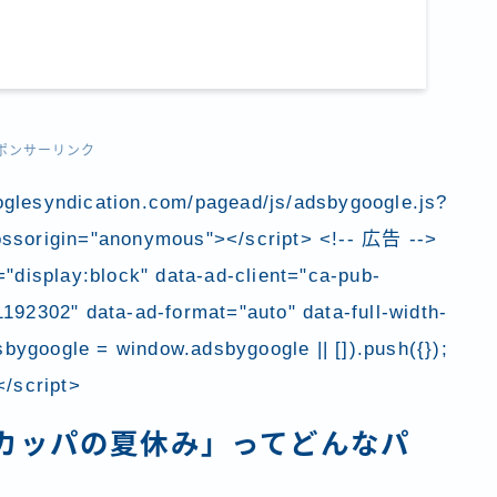
ポンサーリンク
oglesyndication.com/pagead/js/adsbygoogle.js?
ossorigin="anonymous"></script> <!-- 広告 -->
"display:block" data-ad-client="ca-pub-
92302" data-ad-format="auto" data-full-width-
bygoogle = window.adsbygoogle || []).push({});
</script>
カッパの夏休み」ってどんなパ