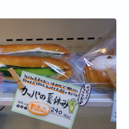
幸手市権現堂桜堤
空き家 相続 借金 介護
ゆるラン
埼玉県杉戸町の美味しいお店
埼玉県春日部市の美味い店
埼玉県草加市の美味しいお店
茨城県のおいしいお店