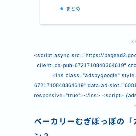
まとめ
ス
<script async src="https://pagead2.go
client=ca-pub-6721710840364619" cr
<ins class="adsbygoogle" style=
6721710840364619" data-ad-slot="60811
responsive="true"></ins> <script> (ads
ベーカリーむぎぽっぽの「