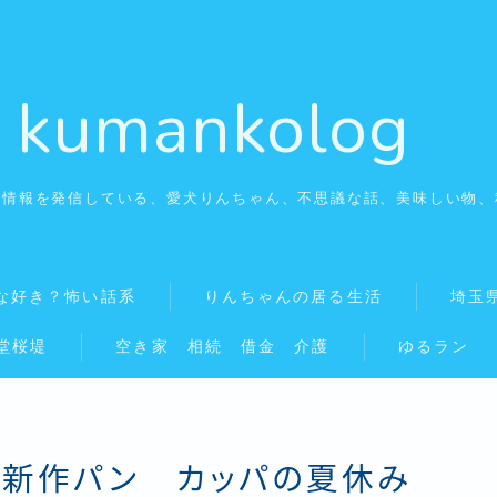
kumankolog
の情報を発信している、愛犬りんちゃん、不思議な話、美味しい物、
自由に働く看護師
看護師はみんな好き？怖い話系
な好き？怖い話系
りんちゃんの居る生活
埼玉
堂桜堤
空き家 相続 借金 介護
ゆるラン
りんちゃんの居る生活
埼玉県幸手市の美味しいお店
 新作パン カッパの夏休み
秘湯温泉