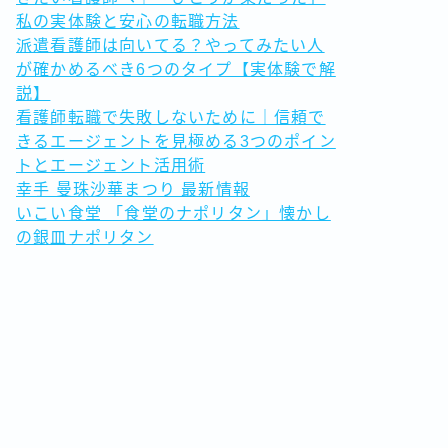
私の実体験と安心の転職方法
派遣看護師は向いてる？やってみたい人
が確かめるべき6つのタイプ【実体験で解
説】
看護師転職で失敗しないために｜信頼で
きるエージェントを見極める3つのポイン
トとエージェント活用術
幸手 曼珠沙華まつり 最新情報
いこい食堂 「食堂のナポリタン」懐かし
の銀皿ナポリタン