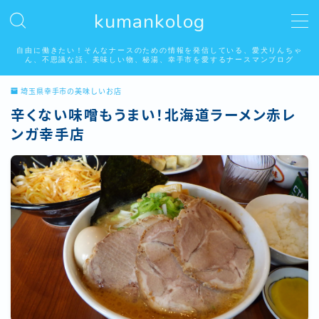
kumankolog
MENU
自由に働きたい！そんなナースのための情報を発信している、愛犬りんちゃ
ん、不思議な話、美味しい物、秘湯、幸手市を愛するナースマンブログ
埼玉県幸手市の美味しいお店
自由に働く看護師
辛くない味噌もうまい！北海道ラーメン赤レ
ンガ幸手店
看護師はみんな好き？怖い話系
りんちゃんの居る生活
埼玉県幸手市の美味しいお店
秘湯温泉
幸手市権現堂桜堤