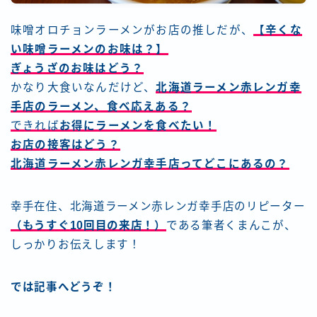
空き家 相続 借金 介護
味噌オロチョンラーメンがお店の推しだが、
【辛くな
い味噌ラーメンのお味は？】
ゆるラン
ぎょうざのお味はどう？
かなり大食いなんだけど、
北海道ラーメン赤レンガ幸
埼玉県杉戸町の美味しいお店
手店のラーメン、食べ応えある？
できれば
お得にラーメンを食べたい！
埼玉県春日部市の美味い店
お店の接客はどう？
北海道ラーメン赤レンガ幸手店ってどこにあるの？
埼玉県草加市の美味しいお店
幸手在住、北海道ラーメン赤レンガ幸手店のリピーター
茨城県のおいしいお店
（もうすぐ10回目の来店！）
である筆者くまんこが、
しっかりお伝えします！
秘境探しの旅へ
では記事へどうぞ！
HOME