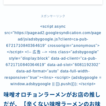
スポンサーリンク
<script async
src="https://pagead2.googlesyndication.com/page
ad/js/adsbygoogle.js?client=ca-pub-
6721710840364619" crossorigin="anonymous">
</script> <!-- 広告 --> <ins class="adsbygoogle"
style="display:block" data-ad-client="ca-pub-
6721710840364619" data-ad-slot="6081192302"
data-ad-format="auto" data-full-width-
responsive="true"></ins> <script> (adsbygoogle =
window.adsbygoogle || []).push({}); </script>
味噌オロチョンラーメンがお店の推し
だが、【辛くない味噌ラーメンのお味