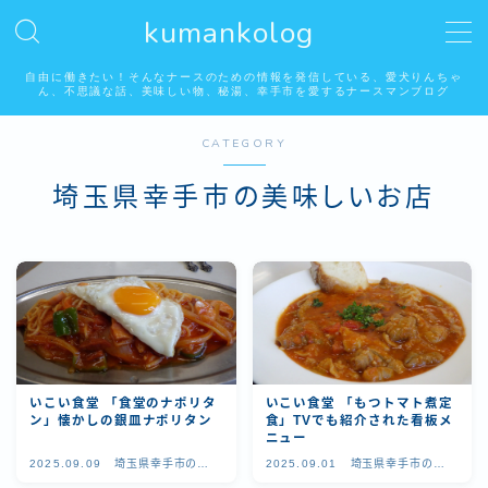
kumankolog
MENU
自由に働きたい！そんなナースのための情報を発信している、愛犬りんちゃ
ん、不思議な話、美味しい物、秘湯、幸手市を愛するナースマンブログ
CATEGORY
自由に働く看護師
埼玉県幸手市の美味しいお店
看護師はみんな好き？怖い話系
りんちゃんの居る生活
埼玉県幸手市の美味しいお店
秘湯温泉
いこい食堂 「食堂のナポリタ
いこい食堂 「もつトマト煮定
ン」懐かしの銀皿ナポリタン
食」TVでも紹介された看板メ
ニュー
幸手市権現堂桜堤
2025.09.09
埼玉県幸手市の美
2025.09.01
埼玉県幸手市の美
味しいお店
味しいお店