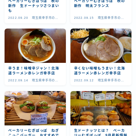
ベーカリーむぎぽっぽ 秋の
ベーカリーむぎぽっぽ 秋の
新作 生ドーナッツさつまい
新作 明太フランス
も
2022.09.20
埼玉県幸手市の美
2022.09.15
埼玉県幸手市の美
味しいお店
味しいお店
辛うま！味噌辛ジャン！北海
辛くない味噌もうまい！北海
道ラーメン赤レンガ幸手店
道ラーメン赤レンガ幸手店
2022.09.14
埼玉県幸手市の美
2022.09.12
埼玉県幸手市の美
味しいお店
味しいお店
ベーカリーむぎぽっぽ ねぎ
生ドーナッツとは？ ベーカ
こっこバーガー おすすめで
リーむぎぽっぽ 9月最新情報