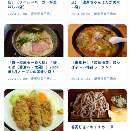
店』【ワイルドバーガーが美
店】「濃厚ちゃんぽんが美味
お問い合わせ
味しい店】
い店」
2024.10.06
埼玉県幸手市の美
2024.09.26
埼玉県幸手市の美
味しいお店
味しいお店
「昴～和風らーめん処」『鰹
【来集軒】「酸辣湯麺」酸っ
そば（醤油味・太麺）』2024
ぱ辛～い絶品ラーメン！
年6月オープンの美味い店！
2024.09.09
埼玉県幸手市の美
2024.07.23
埼玉県幸手市の美
味しいお店
味しいお店
蕎麦好きにおすすめ 一茶