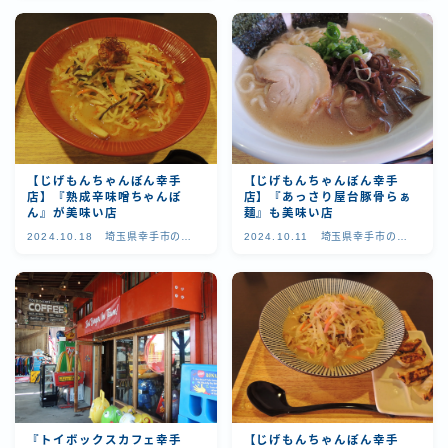
空き家 相続 借金 介護
ゆるラン
埼玉県杉戸町の美味しいお店
【じげもんちゃんぽん幸手
【じげもんちゃんぽん幸手
埼玉県春日部市の美味い店
店】『熟成辛味噌ちゃんぽ
店】『あっさり屋台豚骨らぁ
ん』が美味い店
麺』も美味い店
2024.10.18
埼玉県幸手市の美
2024.10.11
埼玉県幸手市の美
埼玉県草加市の美味しいお店
味しいお店
味しいお店
茨城県のおいしいお店
秘境探しの旅へ
HOME
『トイボックスカフェ幸手
【じげもんちゃんぽん幸手