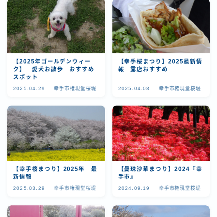
空き家 相続 借金 介護
ゆるラン
【2025年ゴールデンウィー
【幸手桜まつり】2025最新情
埼玉県杉戸町の美味しいお店
ク】 愛犬お散歩 おすすめ
報 露店おすすめ
スポット
2025.04.29
幸手市権現堂桜堤
2025.04.08
幸手市権現堂桜堤
埼玉県春日部市の美味い店
埼玉県草加市の美味しいお店
茨城県のおいしいお店
【幸手桜まつり】2025年 最
【曼珠沙華まつり】2024『幸
秘境探しの旅へ
新情報
手市』
2025.03.29
幸手市権現堂桜堤
2024.09.19
幸手市権現堂桜堤
HOME