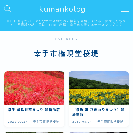
kumankolog
MENU
自由に働きたい！そんなナースのための情報を発信している、愛犬りんちゃ
ん、不思議な話、美味しい物、秘湯、幸手市を愛するナースマンブログ
CATEGORY
自由に働く看護師
幸手市権現堂桜堤
看護師はみんな好き？怖い話系
りんちゃんの居る生活
埼玉県幸手市の美味しいお店
秘湯温泉
幸手 曼珠沙華まつり 最新情報
【権現 堂 ひまわりまつり】最
新情報
2025.09.17
幸手市権現堂桜堤
2025.08.04
幸手市権現堂桜堤
幸手市権現堂桜堤