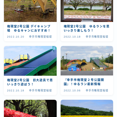
権現堂2号公園 デイキャンプ
権現堂2号公園 ゆるランを思
場 ゆるキャンにおすすめ！
いっきり楽しもう！
2022.10.20
幸手市権現堂桜堤
2022.10.18
幸手市権現堂桜堤
『幸手市権現堂２号公園開
権現堂2号公園 巨大遊具で思
園』！ゆるラン最新情報
いっきり遊ぼう！
2022.10.18
幸手市権現堂桜堤
2022.10.06
幸手市権現堂桜堤