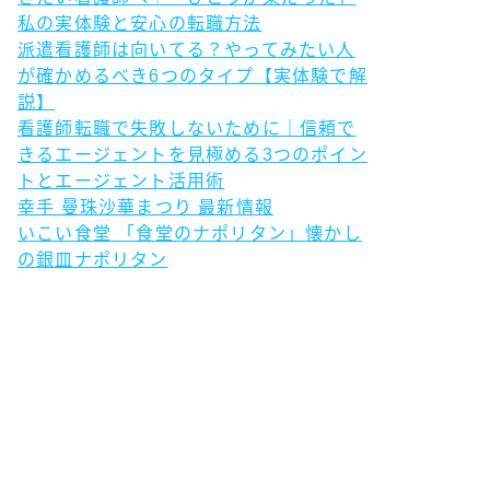
私の実体験と安心の転職方法
派遣看護師は向いてる？やってみたい人
が確かめるべき6つのタイプ【実体験で解
説】
看護師転職で失敗しないために｜信頼で
きるエージェントを見極める3つのポイン
トとエージェント活用術
幸手 曼珠沙華まつり 最新情報
いこい食堂 「食堂のナポリタン」懐かし
の銀皿ナポリタン