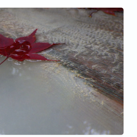
幸手市権現堂桜堤
空き家 相続 借金 介護
ゆるラン
埼玉県杉戸町の美味しいお店
埼玉県春日部市の美味い店
埼玉県草加市の美味しいお店
茨城県のおいしいお店