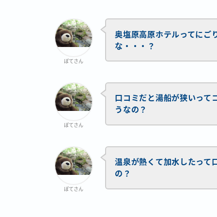
奥塩原高原ホテルってにご
な・・・？
ぽてさん
口コミだと湯船が狭いって
うなの？
ぽてさん
温泉が熱くて加水したって
の？
ぽてさん