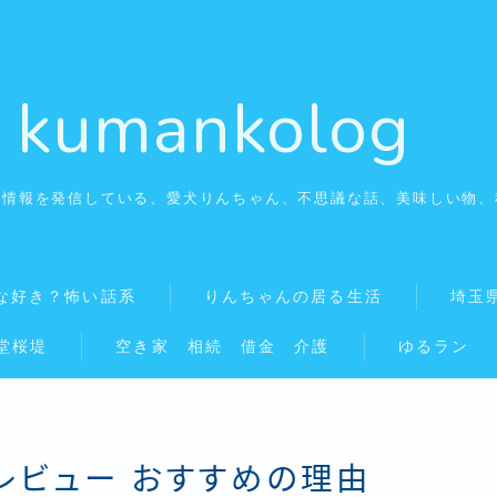
kumankolog
の情報を発信している、愛犬りんちゃん、不思議な話、美味しい物、
自由に働く看護師
看護師はみんな好き？怖い話系
な好き？怖い話系
りんちゃんの居る生活
埼玉
堂桜堤
空き家 相続 借金 介護
ゆるラン
りんちゃんの居る生活
埼玉県幸手市の美味しいお店
レビュー おすすめの理由
秘湯温泉